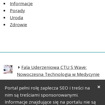
Informacje
Porady
Uroda
Zdrowie
Fala Uderzeniowa CTU S Wave:
Nowoczesna Technologia w Medycynie
Regeneracyjnej
×
Portal pełni rolę zaplecza SEO i treści na
Prosta postawa lepsze samopoczucie
nim są treściami sponsorowanymi.
Informacje znajdujące się na portalu nie są