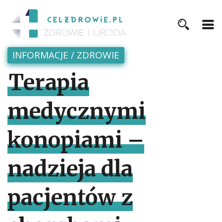
INFORMACJE
/
ZDROWIE
Terapia
medycznymi
konopiami –
nadzieja dla
pacjentów z