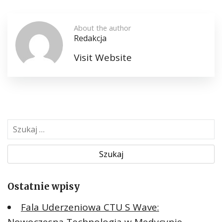
About the author
Redakcja
Visit Website
S
z
u
k
a
Ostatnie wpisy
j
:
Fala Uderzeniowa CTU S Wave: