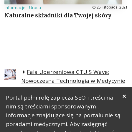
Informacje
-
Uroda
25 listopada, 2021
Naturalne składniki dla Twojej skóry
Fala Uderzeniowa CTU S Wave:
Nowoczesna Technologia w Medycynie
Regeneracyjnej
×
Portal pełni rolę zaplecza SEO i treści na
Prosta postawa lepsze samopoczucie
nim są treściami sponsorowanymi.
Informacje znajdujące się na portalu nie są
poradami medycznymi. Aby zasięgnąć