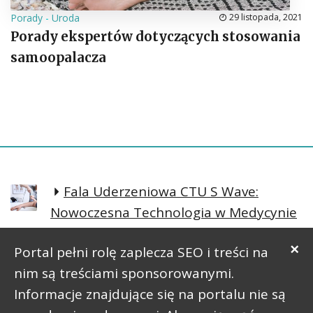
Porady
-
Uroda
29 listopada, 2021
Porady ekspertów dotyczących stosowania
samoopalacza
Fala Uderzeniowa CTU S Wave:
Nowoczesna Technologia w Medycynie
Regeneracyjnej
×
Portal pełni rolę zaplecza SEO i treści na
Prosta postawa lepsze samopoczucie
nim są treściami sponsorowanymi.
Informacje znajdujące się na portalu nie są