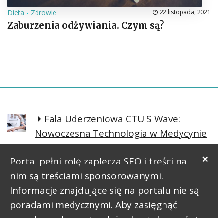
Dieta
-
Zdrowie
22 listopada, 2021
Zaburzenia odżywiania. Czym są?
Fala Uderzeniowa CTU S Wave:
Nowoczesna Technologia w Medycynie
Regeneracyjnej
×
Portal pełni rolę zaplecza SEO i treści na
Prosta postawa lepsze samopoczucie
nim są treściami sponsorowanymi.
Informacje znajdujące się na portalu nie są
poradami medycznymi. Aby zasięgnąć