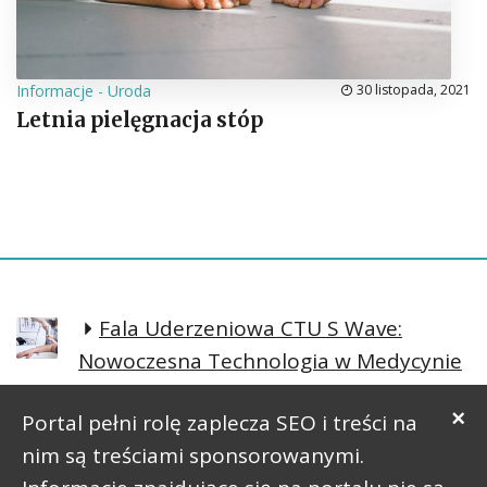
Informacje
-
Uroda
30 listopada, 2021
Letnia pielęgnacja stóp
Fala Uderzeniowa CTU S Wave:
Nowoczesna Technologia w Medycynie
Regeneracyjnej
×
Portal pełni rolę zaplecza SEO i treści na
Prosta postawa lepsze samopoczucie
nim są treściami sponsorowanymi.