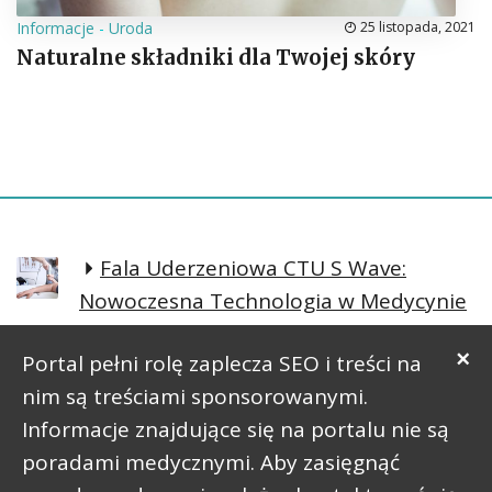
Informacje
-
Uroda
25 listopada, 2021
Naturalne składniki dla Twojej skóry
Fala Uderzeniowa CTU S Wave:
Nowoczesna Technologia w Medycynie
Regeneracyjnej
×
Portal pełni rolę zaplecza SEO i treści na
Prosta postawa lepsze samopoczucie
nim są treściami sponsorowanymi.
Informacje znajdujące się na portalu nie są
poradami medycznymi. Aby zasięgnąć