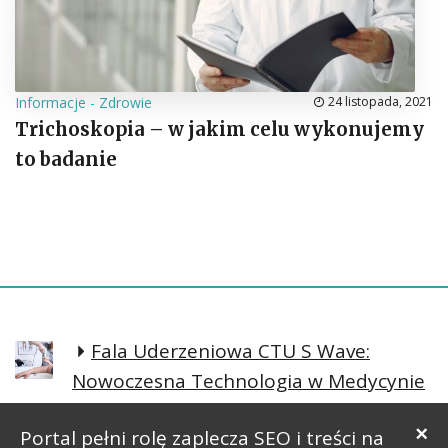
Informacje
-
Zdrowie
24 listopada, 2021
Trichoskopia – w jakim celu wykonujemy
to badanie
Fala Uderzeniowa CTU S Wave:
Nowoczesna Technologia w Medycynie
Regeneracyjnej
×
Portal pełni rolę zaplecza SEO i treści na
Prosta postawa lepsze samopoczucie