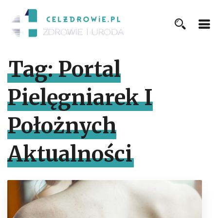
Tag:
Portal
Pielęgniarek I
Położnych
Aktualności