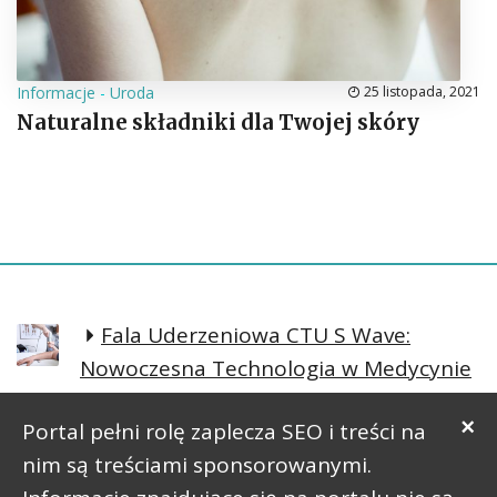
Informacje
-
Uroda
25 listopada, 2021
Naturalne składniki dla Twojej skóry
Fala Uderzeniowa CTU S Wave:
Nowoczesna Technologia w Medycynie
Regeneracyjnej
×
Portal pełni rolę zaplecza SEO i treści na
Prosta postawa lepsze samopoczucie
nim są treściami sponsorowanymi.