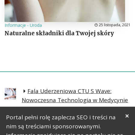
Informacje
-
Uroda
25 listopada, 2021
Naturalne składniki dla Twojej skóry
Fala Uderzeniowa CTU S Wave:
Nowoczesna Technologia w Medycynie
Regeneracyjnej
×
Portal pełni rolę zaplecza SEO i treści na
Prosta postawa lepsze samopoczucie
nim są treściami sponsorowanymi.