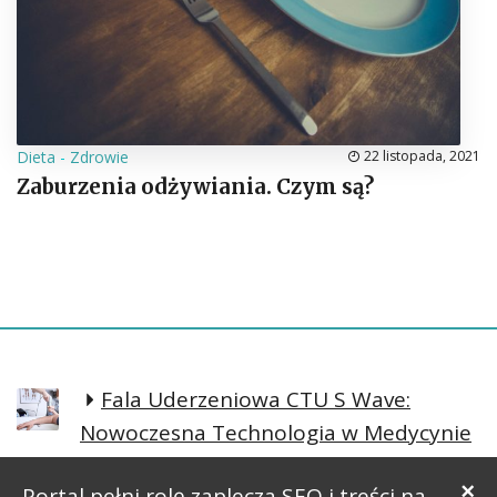
Dieta
-
Zdrowie
22 listopada, 2021
Zaburzenia odżywiania. Czym są?
Fala Uderzeniowa CTU S Wave:
Nowoczesna Technologia w Medycynie
Regeneracyjnej
×
Portal pełni rolę zaplecza SEO i treści na