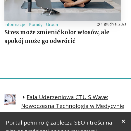
Informacje
-
Porady
-
Uroda
1 grudnia, 2021
Stres może zmienić kolor włosów, ale
spokój może go odwrócić
Fala Uderzeniowa CTU S Wave:
Nowoczesna Technologia w Medycynie
Regeneracyjnej
×
Portal pełni rolę zaplecza SEO i treści na
Prosta postawa lepsze samopoczucie