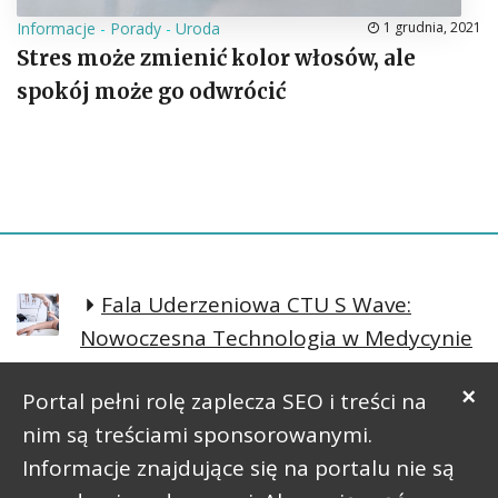
Informacje
-
Porady
-
Uroda
1 grudnia, 2021
Stres może zmienić kolor włosów, ale
spokój może go odwrócić
Fala Uderzeniowa CTU S Wave:
Nowoczesna Technologia w Medycynie
Regeneracyjnej
×
Portal pełni rolę zaplecza SEO i treści na
Prosta postawa lepsze samopoczucie
nim są treściami sponsorowanymi.
Informacje znajdujące się na portalu nie są