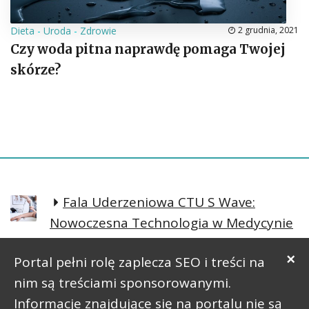
Dieta
-
Uroda
-
Zdrowie
2 grudnia, 2021
Czy woda pitna naprawdę pomaga Twojej
skórze?
Fala Uderzeniowa CTU S Wave:
Nowoczesna Technologia w Medycynie
Regeneracyjnej
×
Portal pełni rolę zaplecza SEO i treści na
Prosta postawa lepsze samopoczucie
nim są treściami sponsorowanymi.
Informacje znajdujące się na portalu nie są