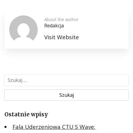
About the author
Redakcja
Visit Website
S
z
u
k
a
Ostatnie wpisy
j
:
Fala Uderzeniowa CTU S Wave: