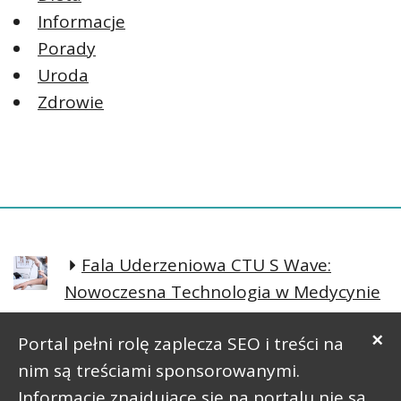
Informacje
Porady
Uroda
Zdrowie
Fala Uderzeniowa CTU S Wave:
Nowoczesna Technologia w Medycynie
Regeneracyjnej
×
Portal pełni rolę zaplecza SEO i treści na
Prosta postawa lepsze samopoczucie
nim są treściami sponsorowanymi.
Informacje znajdujące się na portalu nie są