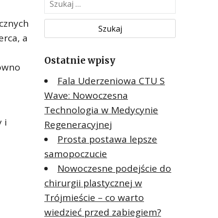
z
ycznych
u
k
erca, a
a
Ostatnie wpisy
j
równo
:
Fala Uderzeniowa CTU S
Wave: Nowoczesna
Technologia w Medycynie
 i
Regeneracyjnej
Prosta postawa lepsze
samopoczucie
Nowoczesne podejście do
chirurgii plastycznej w
Trójmieście – co warto
wiedzieć przed zabiegiem?