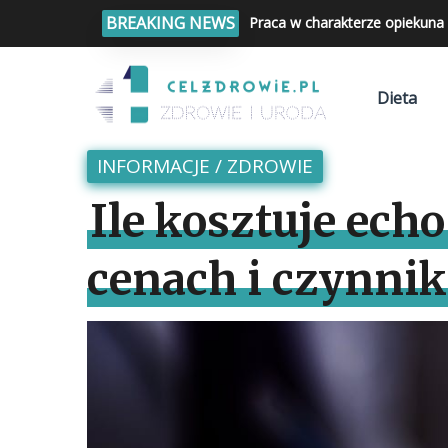
BREAKING NEWS
Czy leki przeciwwirusowe zaw
Dieta
INFORMACJE
/
ZDROWIE
Ile kosztuje ec
cenach i czynni