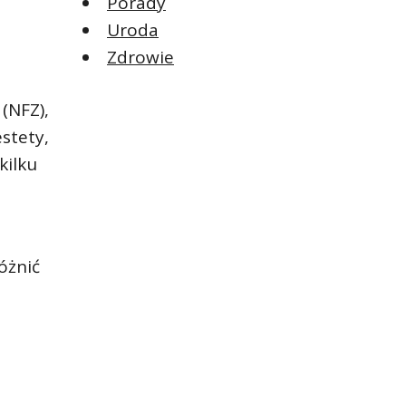
Porady
Uroda
Zdrowie
(NFZ),
stety,
kilku
óżnić