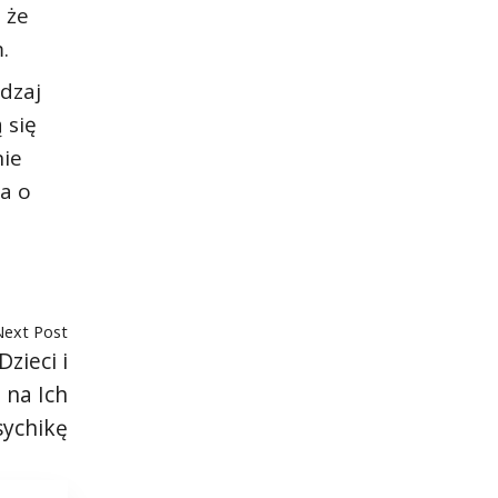
 że
.
odzaj
 się
nie
ja o
Next Post
zieci i
 na Ich
sychikę