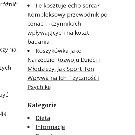
różnić:
Ile kosztuje echo serca?
Kompleksowy przewodnik po
o
cenach i czynnikach
wpływających na koszt
badania
czynia.
Koszykówka jako
Narzędzie Rozwoju Dzieci i
zych
Młodzieży: Jak Sport Ten
Wpływa na Ich Fizyczność i
Psychikę
być
Kategorie
ują
Dieta
Informacje