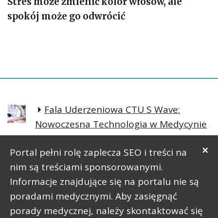
Stres może zmienić kolor włosów, ale
spokój może go odwrócić
Fala Uderzeniowa CTU S Wave:
Nowoczesna Technologia w Medycynie
Regeneracyjnej
×
Portal pełni rolę zaplecza SEO i treści na
Prosta postawa lepsze samopoczucie
nim są treściami sponsorowanymi.
Informacje znajdujące się na portalu nie są
poradami medycznymi. Aby zasięgnąć
porady medycznej, należy skontaktować się